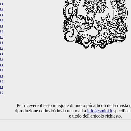
l 1
l 2
l 1
l 2
l 1
l 2
l 2
l 1
l 2
l 1
l 2
l 1
l 2
l 1
l 2
l 1
l 2
Per ricevere il testo integrale di uno o più articoli della rivista
riproduzione ed invio) invia una mail a
info@smipi.it
specifica
e titolo dell'articolo richiesto.