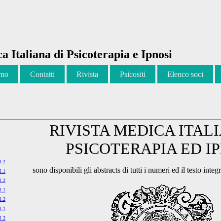
a Italiana di Psicoterapia e Ipnosi
amo
Contatti
Rivista
Psicositi
Elenco soci
RIVISTA MEDICA ITAL
PSICOTERAPIA ED I
l.2
sono disponibili gli abstracts di tutti i numeri ed il testo inte
l.1
l.2
l.1
l.2
l.1
l 2