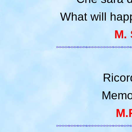
What will hap
M. 
Ricor
Memor
M.P