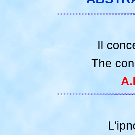
Il conc
The conc
A.
L'ipn