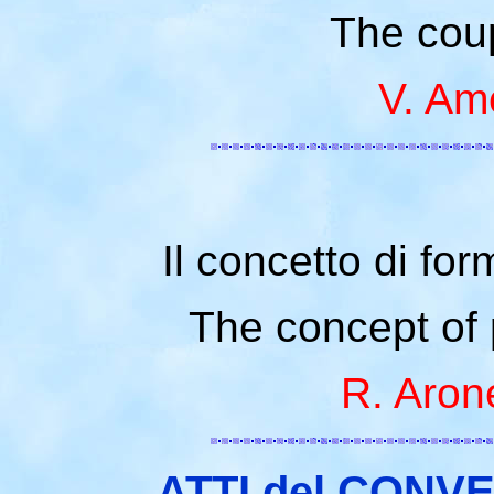
The coup
V. Am
Il concetto di fo
The concept of p
R. Arone
ATTI del CONV