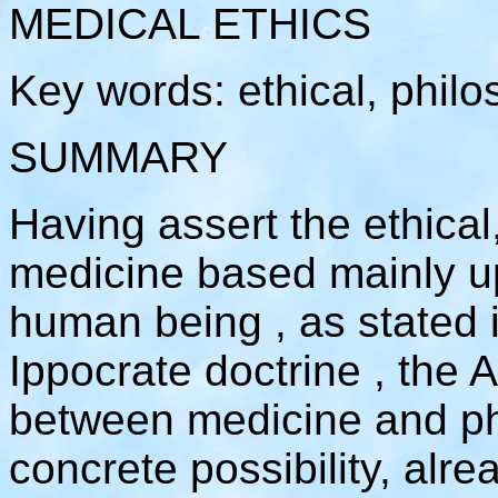
MEDICAL ETHICS
Key words: ethical, philo
SUMMARY
Having assert the ethical
medicine based mainly up
human being , as stated i
Ippocrate doctrine , the 
between medicine and ph
concrete possibility, alre