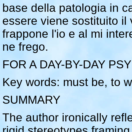
base della patologia in c
essere viene sostituito il v
frappone l'io e al mi inte
ne frego.
FOR A DAY-BY-DAY P
Key words: must be, to wi
SUMMARY
The author ironically refle
rigid stereotypes framing 